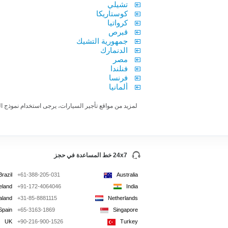
تشيلي
كوستاريكا
كرواتيا
قبرص
جمهورية التشيك
الدنمارك
مصر
فنلندا
فرنسا
ألمانيا
لمزيد من مواقع تأجير السيارات، يرجى استخدام نموذج الح
24x7 خط المساعدة في حجز
Brazil
+61-388-205-031
Australia
reland
+91-172-4064046
India
aland
+31-85-8881115
Netherlands
Spain
+65-3163-1869
Singapore
UK
+90-216-900-1526
Turkey