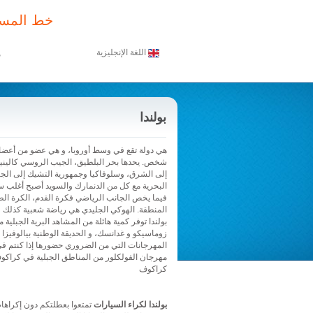
خط المسا
اللغة الإنجليزية
م
بولندا
شخص. يحدها بحر البلطيق، الجيب الروسي كالينينغر
إلى الشرق، وسلوفاكيا وجمهورية التشيك إلى الجنوب
البحرية مع كل من الدنمارك والسويد أصبح أغلب سك
فيما يخص الجانب الرياضي فكرة القدم، الكرة الط
المنطقة. الهوكي الجليدي هي رياضة شعبية كذلك
بولندا توفر كمية هائلة من المشاهد البرية الجبلية
زوماسيكو و غدانسك، و الحديقة الوطنية بيالوفيز
المهرجانات التي من الضروري حضورها إذا كنتم ف
مهرجان الفولكلور من المناطق الجبلية في كراكو
كراكوف
بولندا لكراء السيارات
تمتعوا بعطلتكم دون إكراهات 