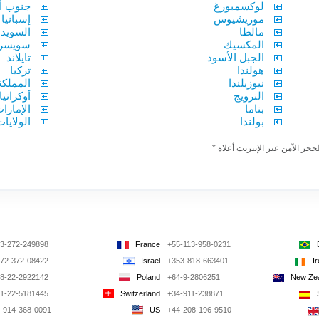
لوكسمبورغ
جنوب أف
موريشيوس
إسبانيا
مالطا
السويد
المكسيك
سويسرا
الجبل الأسود
تايلاند
هولندا
تركيا
نيوزيلندا
المملكة
النرويج
أوكرانيا
بناما
الإمارا
بولندا
الولايا
جز الآمن عبر الإنترنت أعلاه *
3-272-249898
France
+55-113-958-0231
72-372-08422
Israel
+353-818-663401
I
8-22-2922142
Poland
+64-9-2806251
New Ze
1-22-5181445
Switzerland
+34-911-238871
-914-368-0091
US
+44-208-196-9510