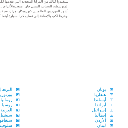
ستفيدوا كذلك من المزايا المتعددة التي نقدمها لكم
المتوسطة، الستاند، الميني فان، متعددةالأغراض، ا
أشهر المورديين العالميين كيوروبكار، هرتز، سيكس
نوفرها لكم، بالإضافة إلى تسليمكم السيارة أينما 
يونان
البرتغال
هنغاريا
بورتوري
أيسلندا
رومانيا
أيرلندا
روسيا
إسرائيل
العربية
إيطاليا
سيشيل
الأردن
سنغافو
لبنان
سلوفيني