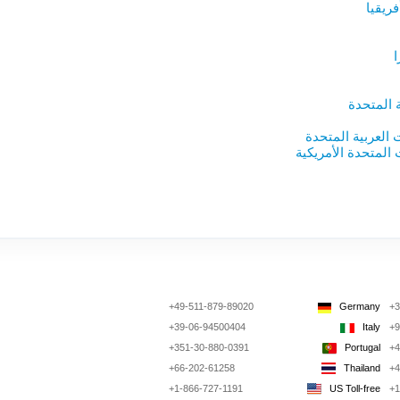
ريقيا
 المتحدة
ت العربية المتحدة
ت المتحدة الأمريكية
+49-511-879-89020
Germany
+3
+39-06-94500404
Italy
+9
+351-30-880-0391
Portugal
+4
+66-202-61258
Thailand
+4
+1-866-727-1191
US Toll-free
+1