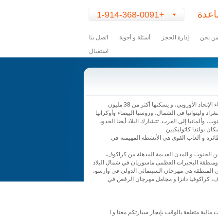
عدة
+1-914-368-0091
Content
for
ن نحن
إدارة الحجز
أسئلة و أجوبة
اتصل بنا
class
استقبال
"arrow_icon"
Goes
Here
هي دولة تقع في وسط أوروبا، و هي عضو من أعضاء الإتحاد الأوروبي، و يسكنها أكثر من 38 مليون
اد وليتوانيا في الشمال، وروسيا البيضاء وأوكرانيا
، وألمانيا إلى الغرب. تتشارك البلاد أيضا الحدود
ان بولندا كاثوليكيين
ائرة و ألعاب القوى هي الأنشطة المهيمنة في
 من الجنوب و المدن القديمة المذهلة من كراكوف،
ا ومنطقة البحيرات العظمى ماسوريان في شمال البلاد
ي المنطقة هي مهرجان السينمائي الدولي في وارسو،
ف، كراكوفيا دانزا و مجامل مهرجان الرقص في
مالية متعلقة بالوقت بإيجار سيارتكم معنا و ا