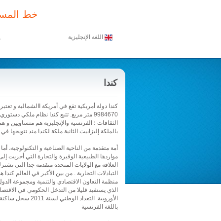
خط المسا
اللغة الإنجليزية
م
كندا
كندا دولة أمريكية تقع في أمريكة االشمالية و تعتبر
9984670 متر مربع. تتبع كندا نظام ملكي دست
الثقافات ؛ الفرنسية والإنجليزية هم متساويين و ه
بالملكة إليزابيث الثانية ملكة لكندا منذ تتويجها في 6 فبراير 1952
أمة متقدمة من الناحية الصناعية و التكنولوجية، أم
مواردها الطبيعية الوفيرة والتجارة التي أجريت إلى 
العلاقة مع الولايات المتحدة متقدمة جدا التي تش
التبادلات التجارية . من بين الأكبر في العالم كن
منظمة التعاون الاقتصادي والتنمية ومجموعة الدول 
الذي يستفيد قليلا من التدخل الحكومي في الاقتصا
باللغة الفرنسية