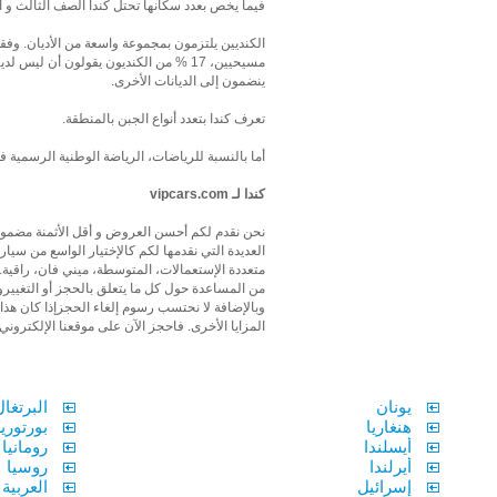
فيما يخص بعدد سكانها تحتل كندا الصف الثالث و الث
ينضمون إلى الديانات الأخرى.
تعرف كندا بتعدد أنواع الجبن بالمنطقة.
أما بالنسبة للرياضات، الرياضة الوطنية الرسمية
كندا لـ vipcars.com
نحن نقدم لكم أحسن العروض و أقل الأثمنة مضمونة ب
العديدة التي نقدمها لكم كالإختيار الواسع من سيا
من المساعدة حول كل ما يتعلق بالحجز أو التغييرو
المزايا الأخرى. فاحجز الآن على موقعنا الإلكتروني ابنداءا من 5
يونان
البرتغال
هنغاريا
بورتوري
أيسلندا
رومانيا
أيرلندا
روسيا
إسرائيل
العربية