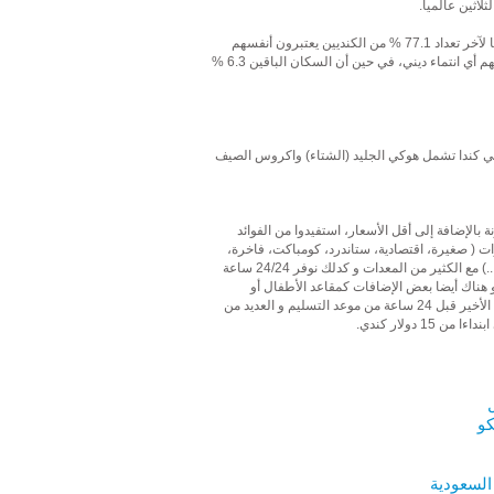
لاثين عالميا.
الكنديين يلتزمون بمجموعة واسعة من الأديان. وفقا لآخر تعداد 77.1 % من الكنديين يعتبرون أنفسهم
مسيحيين، 17 % من الكنديون يقولون أن ليس لديهم أي انتماء ديني، في حين أن السكان الباقين 6.3 %
 في كندا تشمل هوكي الجليد (الشتاء) واكروس الصيف
الإضافة إلى أقل الأسعار، استفيدوا من الفوائد
رات ( صغيرة، اقتصادية، ستاندرد، كومباكت، فاخرة،
متعددة الإستعمالات، المتوسطة، ميني فان، راقية...) مع الكثير من المعدات و كدلك نوفر 24/24 ساعة
 هناك أيضا بعض الإضافات كمقاعد الأطفال أو
وبالإضافة لا نحتسب رسوم إلغاء الحجزإذا كان هذا الأخير قبل 24 ساعة من موعد التسليم و العديد من
1 دولار كندي.
كو
 السعودية