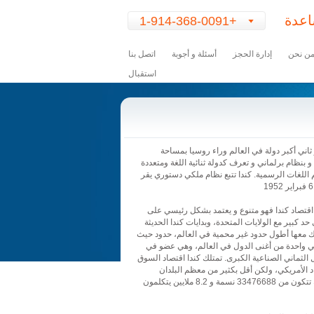
عدة
+1-914-368-0091
Content
for
ن نحن
إدارة الحجز
أسئلة و أجوبة
اتصل بنا
class
استقبال
"arrow_icon"
Goes
Here
 ثاني أكبر دولة في العالم وراء روسيا بمساحة
وري و بنظام برلماني و تعرف كدولة ثنائية اللغة ومتعددة
م اللغات الرسمية. كندا تتبع نظام ملكي دستوري يقر
ا اقتصاد كندا فهو متنوع و يعتمد بشكل رئيسي على
حد كبير مع الولايات المتحدة، وبدايات كندا الحديثة
ترك معها أطول حدود غير محمية في العالم، حدود حيث
دا هي واحدة من أغنى الدول في العالم، وهي عضو في
الثماني الصناعية الكبرى. تمتلك كندا اقتصاد السوق
د الأمريكي، ولكن أقل بكثير من معظم البلدان
الأوروبية. التعداد الوطني لسنة 2011 سجل ساكنة تتكون من 33476688 نسمة و 8.2 ملايين يتكلمون