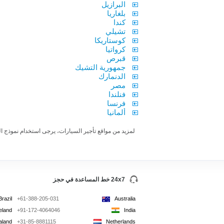
البرازيل
بلغاريا
كندا
تشيلي
كوستاريكا
كرواتيا
قبرص
جمهورية التشيك
الدنمارك
مصر
فنلندا
فرنسا
ألمانيا
لمزيد من مواقع تأجير السيارات، يرجى استخدام نموذج الح
24x7 خط المساعدة في حجز
Brazil
+61-388-205-031
Australia
reland
+91-172-4064046
India
aland
+31-85-8881115
Netherlands