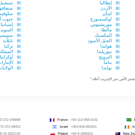
إيطاليا
سيشيل
الأردن
سنغافو
لبنان
سلوفيني
لوكسمبورغ
جنوب أف
موريشيوس
إسبانيا
مالطا
السويد
المكسيك
سويسرا
الجبل الأسود
تايلاند
هولندا
تركيا
نيوزيلندا
المملكة
النرويج
أوكرانيا
بناما
الإمارا
بولندا
الولايا
جز الآمن عبر الإنترنت أعلاه *
3-272-249898
France
+55-113-958-0231
72-372-08422
Israel
+353-818-663401
I
8-22-2922142
Poland
+64-9-2806251
New Ze