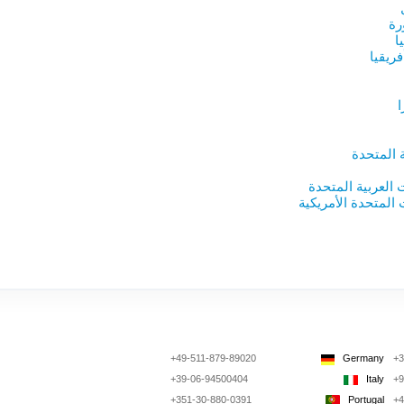
رة
ا
ريقيا
 المتحدة
ت العربية المتحدة
ت المتحدة الأمريكية
+49-511-879-89020
Germany
+3
+39-06-94500404
Italy
+9
+351-30-880-0391
Portugal
+4