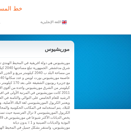
خط المسا
اللغة الإنجليزية
م
موريشيوس
من مساحة البلد ب 2040 كيلومتر 
كيلومتر من الشرق موريشيوس واحدة من أقوى الاق
2011 كانت موريشيوس في المرتبة الأولى في اف
الرشيد للعام الخامس على التوالي والثامنة في العا
ويعتبر الكريول الموريشيوسي لغة البلاد الأصلية، و
للبلاد، يتم استخدامه في المكاتب الحكومية والم
الكريول الموريشيوسي لا تزال الفرنسية حيث تستع
البوذية والديانات الصينية و 1 ٪ بدون ديانة
موريشيوس، واستقر بشكل جميل في المحيط الهند