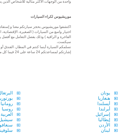
واحدة من الوجهات الأكثر مثالية للأشخاص الذين يح
موريشيوس لكراء السيارات
اكتشفوا موريشيوس بحجز سيارتكم معنا و إستفاد م
اختيار واسع من السيارات ( الصغيرة، الإقتصادية،
الفاخرة و الراقية ) وذلك بفضل التعامل مع أفضل و
سيكست،
نسلمكم السيارة أينما كنتم في المطار، الفندق 
إشارتكم لمساعدتكم 24 ساعة على 24 فيما كل ما يخص الحجز، تغييرالتاريخ أو السيارة
يونان
البرتغال
هنغاريا
بورتوري
أيسلندا
رومانيا
أيرلندا
روسيا
إسرائيل
العربية
إيطاليا
سيشيل
الأردن
سنغافو
لبنان
سلوفيني