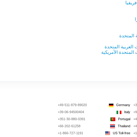
ريقيا
 المتحدة
ت العربية المتحدة
ت المتحدة الأمريكية
+49-511-879-89020
Germany
+3
+39-06-94500404
Italy
+9
+351-30-880-0391
Portugal
+4
+66-202-61258
Thailand
+4
+1-866-727-1191
US Toll-free
+1