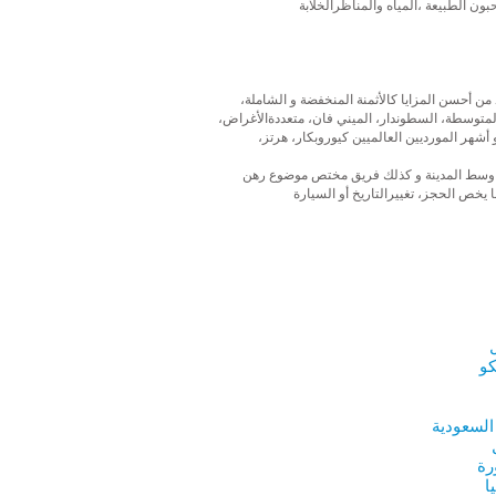
بون الطبيعة ،المياه والمناظرالخلابة
ن أحسن المزايا كالأثمنة المنخفضة و الشاملة،
 المتوسطة، السطوندار، الميني فان، متعددةالأغراض،
 أشهر المورديين العالميين كيوروبكار، هرتز،
أو وسط المدينة و كذلك فريق مختص موضوع رهن
كو
 السعودية
رة
ا