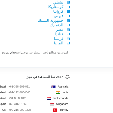
تشيلي
كوستاريكا
كرواتيا
قبرص
جمهورية التشيك
الدنمارك
مصر
فنلندا
فرنسا
ألمانيا
لمزيد من مواقع تأجير السيارات، يرجى استخدام نموذج الح
24x7 خط المساعدة في حجز
Brazil
+61-388-205-031
Australia
reland
+91-172-4064046
India
aland
+31-85-8881115
Netherlands
Spain
+65-3163-1869
Singapore
UK
+90-216-900-1526
Turkey