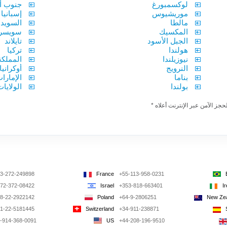
لوكسمبورغ
جنوب أف
موريشيوس
إسبانيا
مالطا
السويد
المكسيك
سويسرا
الجبل الأسود
تايلاند
هولندا
تركيا
نيوزيلندا
المملكة
النرويج
أوكرانيا
بناما
الإمارا
بولندا
الولايا
جز الآمن عبر الإنترنت أعلاه *
3-272-249898
France
+55-113-958-0231
72-372-08422
Israel
+353-818-663401
I
8-22-2922142
Poland
+64-9-2806251
New Ze
1-22-5181445
Switzerland
+34-911-238871
-914-368-0091
US
+44-208-196-9510