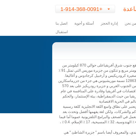
عدة
+1-914-368-0091
Content
for
ن نحن
إدارة الحجز
أسئلة و أجوبة
اتصل بنا
class
استقبال
"arrow_icon"
Goes
Here
موريشيوس هي دولة افريقية في المحيط الهندي تقع جنوب شرق أفريقياعلى حوالي 870 كيلومتر من
شرق مدغشقر. الجمهورية تبلغ مساحتها 2040 كيلومتر مربع و تتكون من جزيرة موريس التي تمثل 91 ٪
مربع و الجزر الصغيرة كرودريكيس و أرخبيل كرجادوس و أغاليغا.
عاصمة موريشيوس بورت لويس و عدد سكانها 1286340 نسمة موريشيوس هي جزء من جزرماسكارين
مع جزيرة ريونيون الشقيقة على بعد 170 كيلومتر من الجنوب الغربي و جزيرة رودريكيز على بعد 570
تصادات في أفريقيا وقادرة على المنافسة في عام
ريقيا من حيث الديمقراطية، بيئة الإستثمار، والحكم
لم في الحرية الاقتصادية
يعتبر على نطاق واسع اللغة الانجليزية كلغة رسمية
حاكم والشركات، ولكن لغة يفهمها أفضل وتحدث بعد
مل في الصحف والبرامج التلفزيونية عموما أما فيما
يخص الديانات الأكثر شيوعا في موريشيوس ف 49 ٪ الهندوسية، 32 ٪ المسيحية، 17 ٪ الإسلام، 0.4 ٪ ،
ي، والمعروف أيضا باسم " جزيرة الشاطئ " هي